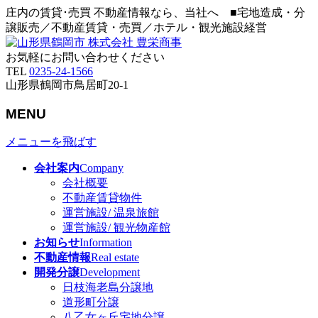
庄内の賃貸･売買 不動産情報なら、当社へ ■宅地造成・分
譲販売／不動産賃貸・売買／ホテル・観光施設経営
お気軽にお問い合わせください
TEL
0235-24-1566
山形県鶴岡市鳥居町20-1
MENU
メニューを飛ばす
会社案内
Company
会社概要
不動産賃貸物件
運営施設/ 温泉旅館
運営施設/ 観光物産館
お知らせ
Information
不動産情報
Real estate
開発分譲
Development
日枝海老島分譲地
道形町分譲
八乙女ヶ丘宅地分譲