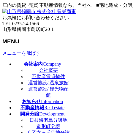
庄内の賃貸･売買 不動産情報なら、当社へ ■宅地造成・分
お気軽にお問い合わせください
TEL 0235-24-1566
山形県鶴岡市鳥居町20-1
MENU
メニューを飛ばす
会社案内
Company
会社概要
不動産賃貸物件
運営施設/ 温泉旅館
運営施設/ 観光物産
館
お知らせ
Information
不動産情報
Real estate
開発分譲
Development
日枝海老島分譲地
道形町分譲
八乙女ヶ丘宅地分譲