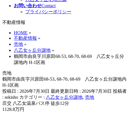
お問い合わせ
Contact
プライバシーポリシー
不動産情報
HOME
»
不動産情報
»
売地
»
八乙女ヶ丘分譲地
»
鶴岡市由良字川原田68-53､68-70､68-69 八乙女ヶ丘分
譲地内 H-1区画
売地
鶴岡市由良字川原田68-53､68-70､68-69 八乙女ヶ丘分譲地内
H-1区画
投稿日 : 2026年7月30日
最終更新日時 : 2026年7月30日
投稿者
:
sekisho
カテゴリー :
八乙女ヶ丘分譲地
,
売地
庄交 八乙女温泉バス停 徒歩12分
1128.8万円