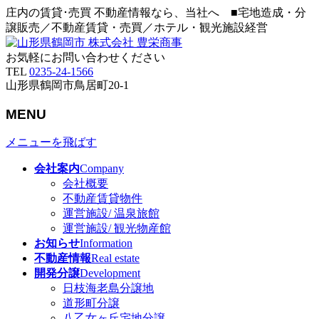
庄内の賃貸･売買 不動産情報なら、当社へ ■宅地造成・分
譲販売／不動産賃貸・売買／ホテル・観光施設経営
お気軽にお問い合わせください
TEL
0235-24-1566
山形県鶴岡市鳥居町20-1
MENU
メニューを飛ばす
会社案内
Company
会社概要
不動産賃貸物件
運営施設/ 温泉旅館
運営施設/ 観光物産館
お知らせ
Information
不動産情報
Real estate
開発分譲
Development
日枝海老島分譲地
道形町分譲
八乙女ヶ丘宅地分譲