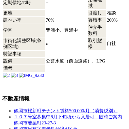
定期借地の時
−
域
更地
−
引渡し
相談
建ぺい率
70%
容積率
200%
仲介手
学区
豊浦小、豊浦中
数料
市街化調整区域(条
取引態
自社
○
例区域)
様
特記事項
設備
公営水道（前面道路）、LPG
備考
不動産情報
鶴岡市桜新町テナント賃料500,000/月（消費税別）
１０７号室募集中8月下旬頃から入居可 随時ご案内
鶴岡市若葉町23-27-3
鶴岡市日枝字海老島分譲A区画