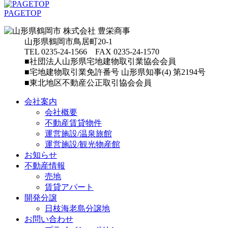
PAGETOP
山形県鶴岡市鳥居町20-1
TEL 0235-24-1566 FAX 0235-24-1570
■社団法人山形県宅地建物取引業協会会員
■宅地建物取引業免許番号 山形県知事(4) 第2194号
■東北地区不動産公正取引協会会員
会社案内
会社概要
不動産賃貸物件
運営施設/温泉旅館
運営施設/観光物産館
お知らせ
不動産情報
売地
賃貸アパート
開発分譲
日枝海老島分譲地
お問い合わせ