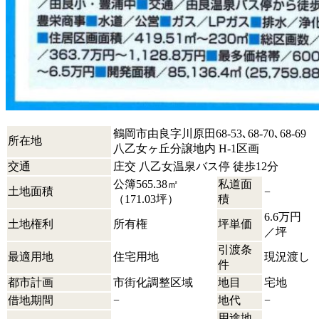
鶴岡市由良字川原田68-53､68-70､68-69
所在地
八乙女ヶ丘分譲地内 H-1区画
交通
庄交 八乙女温泉バス停 徒歩12分
公簿565.38㎡
私道面
土地面積
−
（171.03坪）
積
6.6万円
土地権利
所有権
坪単価
／坪
引渡条
最適用地
住宅用地
現況渡し
件
都市計画
市街化調整区域
地目
宅地
借地期間
−
地代
−
用途地