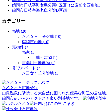
鶴岡市日枝字海老島分譲C区画（公園前南西角地）
鶴岡市日枝字海老島分譲D区画
カテゴリー
売地 (20)
八乙女ヶ丘分譲地 (10)
鶴岡市内地 (10)
売物件 (3)
売家 (1)
土地付建物 (1)
事業用土地建物 (1)
賃貸アパート (2)
八乙女ヶ丘分譲地 (1)
八乙女ヶ丘宅地分譲
由良温泉に隣接する大自然に囲まれた優美な海辺の居住地。
鶴岡市街からのアクセスも良い別荘地です。